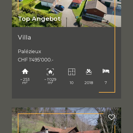
Top Angebot
Villa
Palézieux
CHF 1'495'000.-
~ 253
~ 1'029
m²
m²
10
2018
7