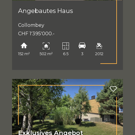
Angebautes Haus
Collombey
CHF 1'395'000.-
152 m²
502 m²
6.5
3
2012
Exklusives Angebot