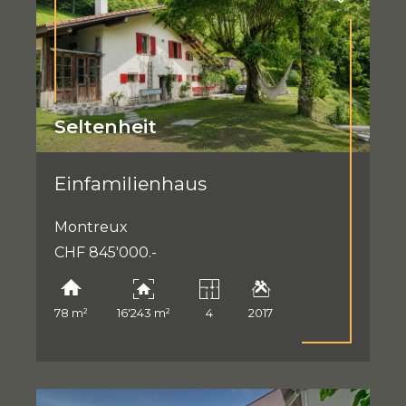
Seltenheit
Einfamilienhaus
Montreux
CHF 845'000.-
78 m²
16'243 m²
4
2017