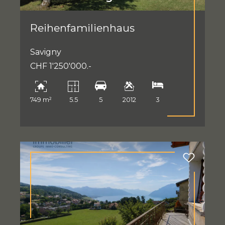
Reihenfamilienhaus
Savigny
CHF 1'250'000.-
749 m²
5.5
5
2012
3