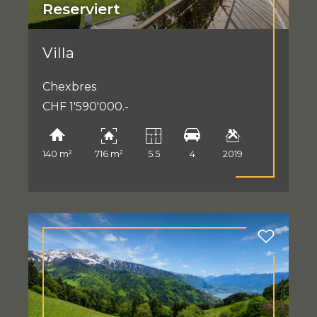
Reserviert
Villa
Chexbres
CHF 1'590'000.-
140 m²
716 m²
5.5
4
2019