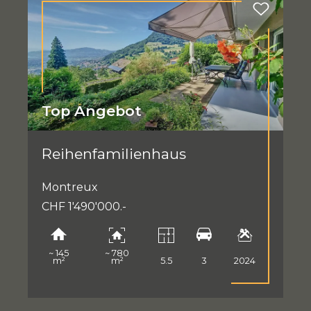
Top Angebot
Reihenfamilienhaus
Montreux
CHF 1'490'000.-
~ 145
~ 780
m²
m²
5.5
3
2024