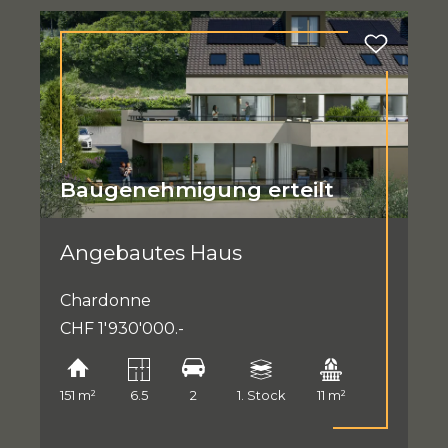
Baugenehmigung erteilt
Angebautes Haus
Chardonne
CHF 1'930'000.-
151 m²
6.5
2
1. Stock
11 m²