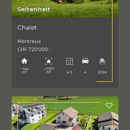
Seltenheit
Chalet
Montreux
CHF 720'000.-
~ 144
~ 1'577
m²
m²
4.5
4
2024