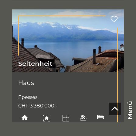
Seltenheit
Haus
Epesses
Menü
CHF 3'380'000.-
410 m²
153 m²
9
2014
5
CHF
DE