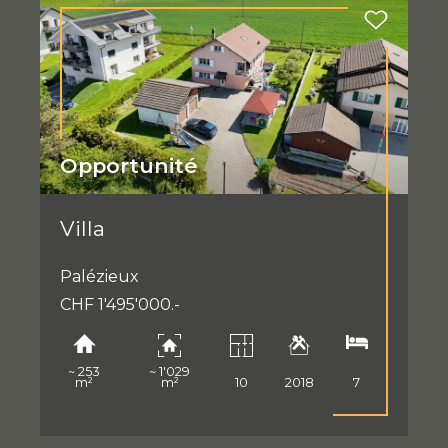
Opportunité
Villa
Palézieux
CHF 1'495'000.-
~ 253
~ 1'029
m²
m²
10
2018
7