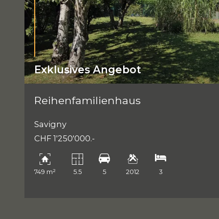
Exklusives Angebot
Reihenfamilienhaus
Savigny
CHF 1'250'000.-
749 m²
5.5
5
2012
3