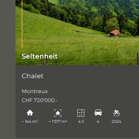
Seltenheit
Chalet
Montreux
CHF 720'000.-
~ 144 m²
~ 1'577 m²
4.5
4
2024