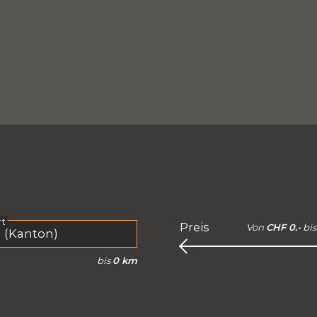
rt
Preis
Von
CHF 0.-
bis
bis
0 km