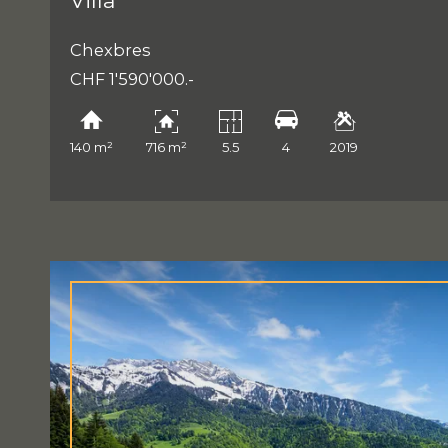
Villa
Chexbres
CHF 1'590'000.-
140 m²
716 m²
5.5
4
2019