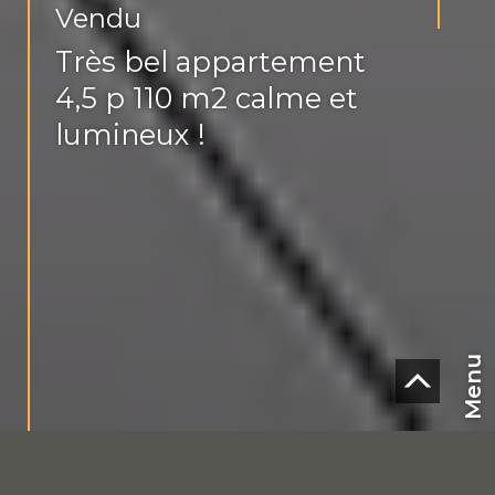
Vendu
Très bel appartement
4,5 p 110 m2 calme et
lumineux !
Menu
CHF
FR
~ 104 m² habitables