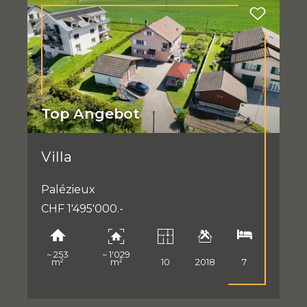
Top Angebot
Villa
Palézieux
CHF 1'495'000.-
~ 253
~ 1'029
m²
m²
10
2018
7