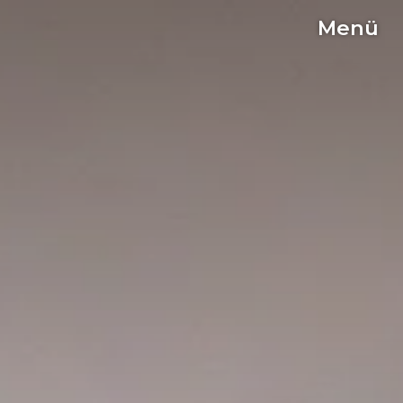
Menü
C